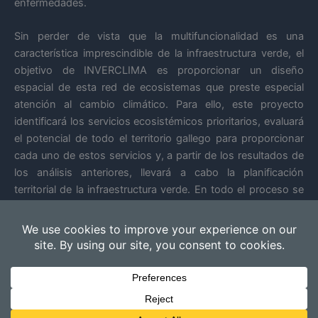
enfermedades.
Sin perder de vista que la multifuncionalidad es una
característica imprescindible de la infraestructura verde, el
objetivo de INVERCLIMA es proporcionar un diseño
espacial de esta red de ecosistemas que preste especial
atención al cambio climático. Para ello, este proyecto
identificará los servicios ecosistémicos prioritarios, evaluará
el potencial de todo el territorio gallego para proporcionar
cada uno de estos servicios y, a partir de los resultados de
los análisis anteriores, llevará a cabo la planificación
territorial de la infraestructura verde. En todo el proceso se
tendrá en cuenta la opinión de la población, de modo que
serán los ciudadanos los que prioricen los servicios
ambientales que consideren más importantes y propondrán
zonas para su inclusión en la infraestructura verde.
Todos los derechos © 2026 Inverclima | Funciona gracias a
Tema
Astra para WordPress