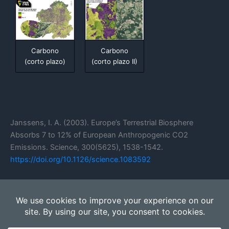
Carbono
Carbono
(corto plazo II)
(corto plazo)
Janssens, I. A. (2003). Europe’s Terrestrial Biosphere
Absorbs 7 to 12% of European Anthropogenic CO2
Emissions. Science, 300(5625), 1538-1542.
https://doi.org/10.1126/science.1083592
Felipe Macías, Marta Camps Arbestain, & Luís Rodríguez
Lado. (2005). Alternativas de secuestro de carbono
orgánico en suelos y biomasa de Galicia. Recursos Rurais, 1,
71-85.