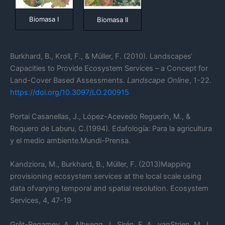
Biomasa I
Biomasa II
Burkhard, B., Kroll, F., & Müller, F. (2010). Landscapes‘
Capacities to Provide Ecosystem Services – a Concept for
Land-Cover Based Assessments.
Landscape Online
, 1-22.
https://
doi.org/10.3097/LO.200915
Portai Casanellas, J., López-Acevedo Reguerín, M., &
Roquero de Laburu, C.(1994). Edafología: Para la agricultura
y el medio ambiente.Mundi-Prensa.
Kandziora, M., Burkhard, B., Müller, F. (2013)Mapping
provisioning ecosystem services at the local scale using
data ofvarying temporal and spatial resolution. Ecosystem
Services, 4, 47-19
Grêt-Regamey, A., Altwegg, J., Sirén, E. A., vanStrien, M. J.,