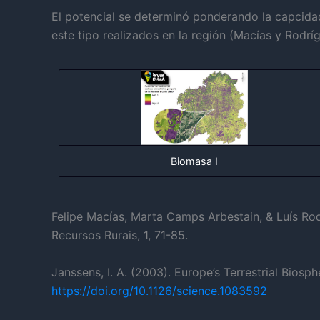
El potencial se determinó ponderando la capcida
este tipo realizados en la región (Macías y Rod
Biomasa I
Felipe Macías, Marta Camps Arbestain, & Luís Rod
Recursos Rurais, 1, 71-85.
Janssens, I. A. (2003). Europe’s Terrestrial Bi
https://doi.org/10.1126/science.1083592