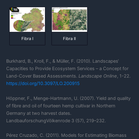
Fibra I
Fibra II
Burkhard, B., Kroll, F., & Müller, F. (2010). Landscapes‘
Capacities to Provide Ecosystem Services – a Concept for
Land-Cover Based Assessments.
Landscape Online
, 1-22.
https://
doi.org/10.3097/LO.200915
Höppner, F., Menge-Hartmann, U. (2007). Yield and quality
of fibre and oil of fourteen hemp cultivar in Northern
Germany at two harvest dates.
LandbauforschungVölkenrode 3 (57), 219–232.
Pérez Cruzado, C. (2011). Models for Estimating Biomass