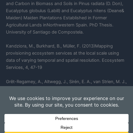
and Carbon in Biomass and Soils in Pinus radiata (D. Don),
Eucalyptus globulus (Labill) and Eucalyptus nitens (Deane&
Maiden) Maiden Plantations Established in Former
Agricultural Lands inNorthwestern Spain. PhD Thesis.
University of Santiago de Compostela.
Kandziora, M., Burkhard, B., Müller, F. (2013)Mapping
provisioning ecosystem services at the local scale using
data of varying temporal and spatial resolution. Ecosystem
Services, 4, 47-19
Grêt-Regamey, A., Altwegg, J., Sirén, E. A., van Strien, M. J.,
& Weibel, B. (2017). Integrating ecosystem services into
spatial planning—A spatial decision support tool.
Landscape and Urban Planning, 165, 206-219.
https://doi.org/10.1016/j.landurbplan.2016.05.003
Todos los derechos © 2026 Inverclima | Funciona gracias a
Tema
Astra para WordPress